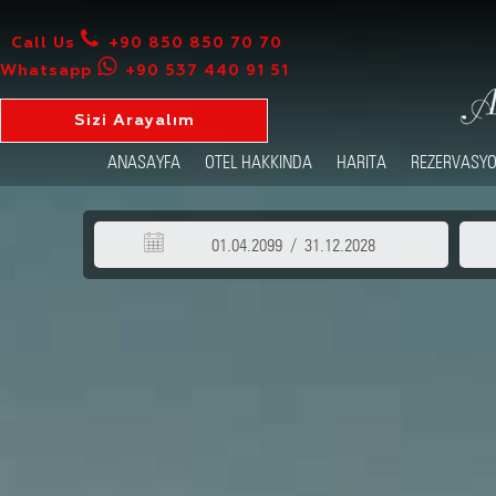
Image 01
Image 02
Call Us
+90 850 850 70 70
Whatsapp
+90 537 440 91 51
Sizi Arayalım
ANASAYFA
OTEL HAKKINDA
HARITA
REZERVASYO